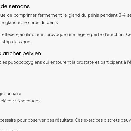
d de semans
ique de comprimer fermement le gland du pénis pendant 3-4 sec
le gland et le corps du pénis.
éflexe éjaculatoire et provoque une légère perte d’érection. C
stop classique.
plancher pelvien
cles pubococcygiens qui entourent la prostate et participent à l’
et urinaire
relâchez 5 secondes
essaire pour observer des résultats. Ces exercices discrets peuv