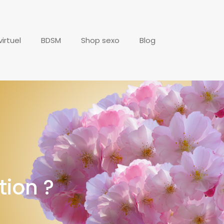
irtuel
BDSM
Shop sexo
Blog
tion ?