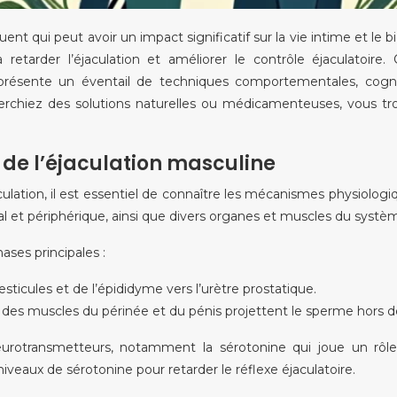
uent qui peut avoir un impact significatif sur la vie intime et le
tarder l’éjaculation et améliorer le contrôle éjaculatoire. 
t présente un éventail de techniques comportementales, cog
erchiez des solutions naturelles ou médicamenteuses, vous tr
de l’éjaculation masculine
tion, il est essentiel de connaître les mécanismes physiologique
 et périphérique, ainsi que divers organes et muscles du systè
ases principales :
sticules et de l’épididyme vers l’urètre prostatique.
 des muscles du périnée et du pénis projettent le sperme hors de
urotransmetteurs, notamment la sérotonine qui joue un rôle in
eaux de sérotonine pour retarder le réflexe éjaculatoire.